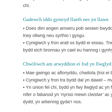
chi.
Gadewch iddo gymryd llaeth nes yn llawn
• Does dim angen amseru pob sesiwn bwydo –
trwy ollwng neu syrthio i gysgu.
• Cynigiwch y fron arall os bydd ei eisiau. 
bydd eich bronnau yn cael eu hannog i gynhy
Chwiliwch am arwyddion ei fod yn llwglyd
• Mae gwingo ac aflonyddu, chwilota (troi e
• Cynigiwch y fron tra bydd dal yn dawel – ma
• Yn union fel chi, bydd yn fwy llwglyd ac yn
nifer o fabanod yn ‘nyrsio mewn clwstwr’ ac
dydd, yn arbennig gyda’r nos.