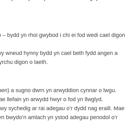
 bydd yn rhoi gwybod i chi ei fod wedi cael digon
Trwy wneud hynny bydd yn cael beth fydd angen a
rchu digon o laeth.
i ben) a sugno dwrn yn arwyddion cynnar o lwgu.
e llefain yn arwydd hwyr o fod yn llwglyd.
 fwy sychedig ar rai adegau o’r dydd nag eraill. Mae
 yn bwydo’n amlach yn ystod adegau penodol o’r