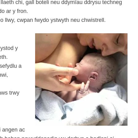
t llaeth chi, gall boteli neu ddymïau ddrysu techneg
o ar y fron.
o llwy, cwpan fwydo ystwyth neu chwistrell.
 ystod y
eth.
sefydlu a
nwi,
aws trwy
i angen ac