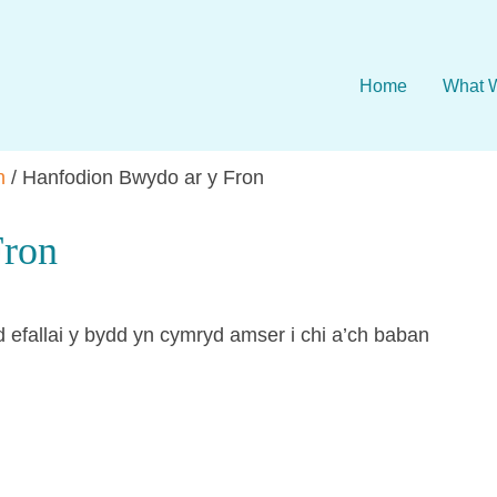
Home
What 
n
/
Hanfodion Bwydo ar y Fron
Fron
 efallai y bydd yn cymryd amser i chi a’ch baban