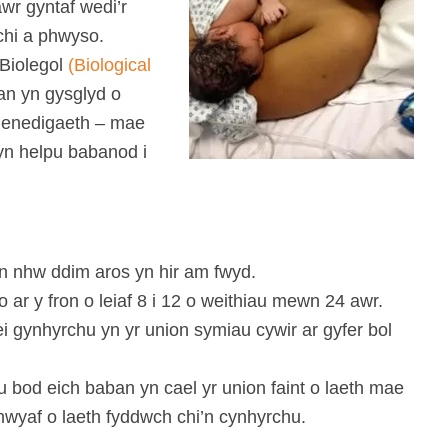
wr gyntaf wedi’r
chi a phwyso.
 Biolegol
(Biological
an yn gysglyd o
r enedigaeth – mae
 yn helpu babanod i
an nhw ddim aros yn hir am fwyd.
ar y fron o leiaf 8 i 12 o weithiau mewn 24 awr.
ei gynhyrchu yn yr union symiau cywir ar gyfer bol
 bod eich baban yn cael yr union faint o laeth mae
wyaf o laeth fyddwch chi’n cynhyrchu.