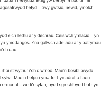
ich baban newyddanedig yw derbyn a bodloni ei
gosatrwydd hefyd – trwy gwtsio, newid, ymolchi
 dydd eich llethu ar y dechrau. Ceisiwch ymlacio – yn
yn ymddangos. Yna gallwch adeiladu ar y patrymau
hi’ch dau.
a rhoi strwythur i’ch diwrnod. Mae’n bosibl bwydo
 sylwi. Mae’n helpu i ymarfer hyn adref o flaen
’n ormodol – wedi’r cyfan, bydd sgrechfeydd babi yn