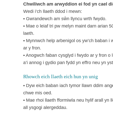
Chwiliwch am arwyddion ei fod yn cael d
Wedi i’ch llaeth ddod i mewn:
• Gwrandewch am sŵn llyncu wrth fwydo.
• Mae o leiaf tri pw melyn maint darn arian
laeth.
• Mynnwch help arbenigol os yw’ch baban i w
ar y fron.
• Anogwch faban cysglyd i fwydo ar y fron o 
a’i annog i gydio pan fydd yn effro neu yn y
Rhowch eich llaeth eich hun yn unig
• Dyw eich baban iach tymor llawn ddim ange
chwe mis oed.
• Mae rhoi llaeth fformiwla neu hylif arall yn 
all ysgogi alergeddau.