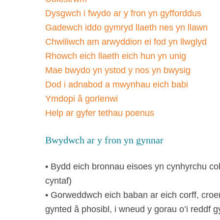
Dysgwch i fwydo ar y fron yn gyfforddus
Gadewch iddo gymryd llaeth nes yn llawn
Chwiliwch am arwyddion ei fod yn llwglyd
Rhowch eich llaeth eich hun yn unig
Mae bwydo yn ystod y nos yn bwysig
Dod i adnabod a mwynhau eich babi
Ymdopi â gorlenwi
Help ar gyfer tethau poenus
Bwydwch ar y fron yn gynnar
• Bydd eich bronnau eisoes yn cynhyrchu col
cyntaf)
• Gorweddwch eich baban ar eich corff, croe
gynted â phosibl, i wneud y gorau o’i reddf g