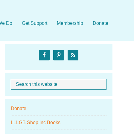
We Do
Get Support
Membership
Donate
Primary
Sidebar
Search
When autocom
this
website
Donate
LLLGB Shop Inc Books