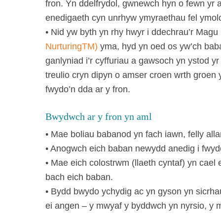
fron. Yn ddelfrydol, gwnewch hyn o fewn yr a
enedigaeth cyn unrhyw ymyraethau fel ymol
• Nid yw byth yn rhy hwyr i ddechrau’r Magu
NurturingTM)
yma, hyd yn oed os yw’ch bab
ganlyniad i’r cyffuriau a gawsoch yn ystod y
treulio cryn dipyn o amser croen wrth groen
fwydo’n dda ar y fron.
Bwydwch ar y fron yn aml
• Mae boliau babanod yn fach iawn, felly all
• Anogwch eich baban newydd anedig i fwydo 
• Mae eich colostrwm (llaeth cyntaf) yn cael 
bach eich baban.
• Bydd bwydo ychydig ac yn gyson yn sicrhau
ei angen – y mwyaf y byddwch yn nyrsio, y m