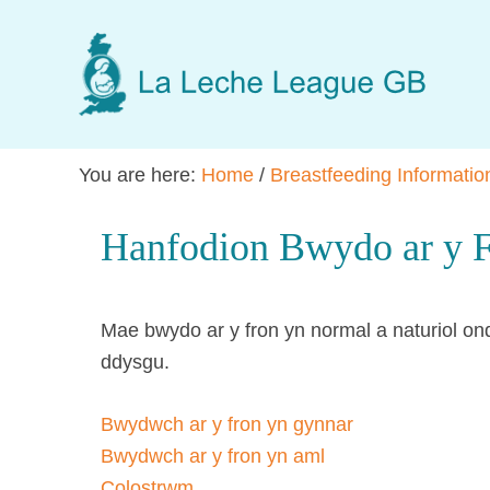
Skip
Skip
Skip
to
to
to
main
primary
footer
content
sidebar
You are here:
Home
/
Breastfeeding Informatio
Hanfodion Bwydo ar y 
Mae bwydo ar y fron yn normal a naturiol ond
ddysgu.
Bwydwch ar y fron yn gynnar
Bwydwch ar y fron yn aml
Colostrwm