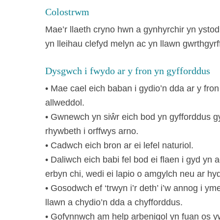
Colostrwm
Mae’r llaeth cryno hwn a gynhyrchir yn ystod
yn lleihau clefyd melyn ac yn llawn gwrthgyrf
Dysgwch i fwydo ar y fron yn gyfforddus
• Mae cael eich baban i gydio’n dda ar y fron
allweddol.
• Gwnewch yn siŵr eich bod yn gyfforddus g
rhywbeth i orffwys arno.
• Cadwch eich bron ar ei lefel naturiol.
• Daliwch eich babi fel bod ei flaen i gyd yn 
erbyn chi, wedi ei lapio o amgylch neu ar hyd
• Gosodwch ef ‘trwyn i’r deth’ i’w annog i ym
llawn a chydio’n dda a chyfforddus.
• Gofynnwch am help arbenigol yn fuan os y