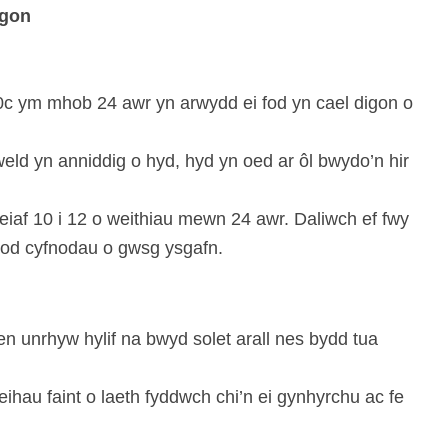
igon
 50c ym mhob 24 awr yn arwydd ei fod yn cael digon o
eld yn anniddig o hyd, hyd yn oed ar ôl bwydo’n hir
leiaf 10 i 12 o weithiau mewn 24 awr. Daliwch ef fwy
stod cyfnodau o gwsg ysgafn.
n unrhyw hylif na bwyd solet arall nes bydd tua
lleihau faint o laeth fyddwch chi’n ei gynhyrchu ac fe