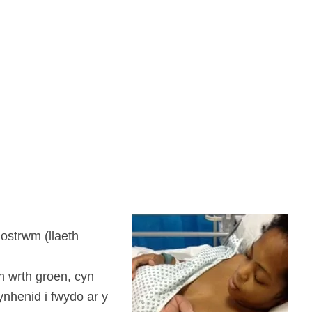
ostrwm (llaeth
n wrth groen, cyn
ynhenid i fwydo ar y