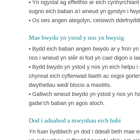
• Yn ogystal ag effeithio ar eich cynhyrchian
sugno eich baban a’i wneud yn gyndyn i fwyd
• Os oes angen ategolyn, ceisiwch ddefnyddi
Mae bwydo yn ystod y nos yn bwysig
• Bydd eich baban angen bwydo ar y fron yn
nos i wneud yn siŵr ei fod yn cael digon o la
• Bydd bwydo yn ystod y nos yn eich helpu i 
chynnal eich cyflenwad llaeth ac osgoi gorle
dwythellau wedi blocio a mastitis.
• Gallwch wneud bwydo yn ystod y nos yn h
gadw’ch baban yn agos atoch.
Dod i adnabod a mwynhau eich babi
Yn fuan byddwch yn dod i ddeall beth mae e