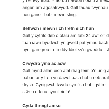
yn ei fwynhau. Y ffordd hawsaf i ofalu am e
angen am agosatrwydd. Gall tadau fwynhau a
neu gario’r babi mewn sling.
Setlwch i mewn i’ch trefn eich hun
Gall y cyfrifoldeb o ofalu am fabi 24 awr o’r
fuan iawn byddwch yn gweld patrymau bach 
hyn, gan greu trefn ddyddiol sy’n gweddu i c
Crwydro yma ac acw
Gall mynd allan eich atal rhag teimlo’n unig 
baban ar y fron yn dawel bach heb i neb arall
drych. Cynigiwch fwydo cyn i’ch babi gyffroi
siŵr o ddenu cynulleidfa!
Gyda threigl amser