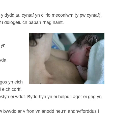
 y dyddiau cyntaf yn clirio meconiwm (y pw cyntaf),
f i ddiogelu’ch baban rhag haint.
 yn
yda
agos yn eich
 eich corff.
estyn ei wddf. Bydd hyn yn ei helpu i agor ei geg yn
w bwydo ar y fron yn anodd neu’n anghyfforddus i